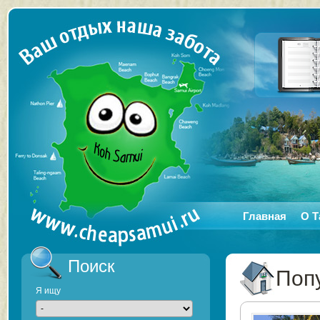
Главная
О Т
Поиск
Поп
Я ищу