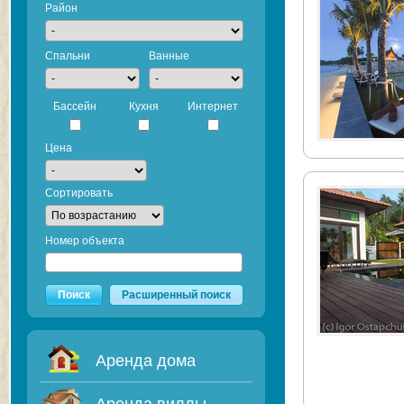
Район
Спальни
Ванные
Бассейн
Кухня
Интернет
Цена
Сортировать
Номер объекта
Поиск
Расширенный поиск
Аренда дома