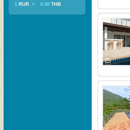
1
RUR
=
0.50
THB