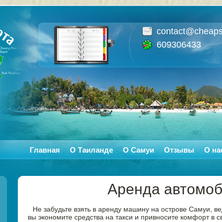
contact@cheaps
609306433
Главная
О Таиланде
О Самуи
Отзывы
О на
Аренда автомо
Не забудьте взять в аренду машину на острове Самуи, в
вы экономите средства на такси и привносите комфорт в 