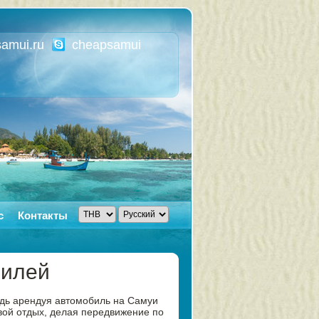
amui.ru
cheapsamui
с
Контакты
билей
едь арендуя автомобиль на Самуи
свой отдых, делая передвижение по