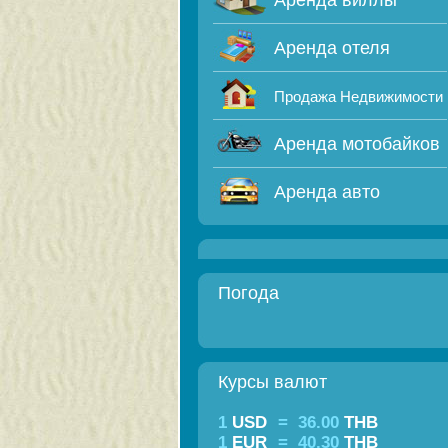
Аренда виллы
Аренда отеля
Продажа Недвижимости
Аренда мотобайков
Аренда авто
Погода
Курсы валют
1
USD
=
36.00
THB
1
EUR
=
40.30
THB