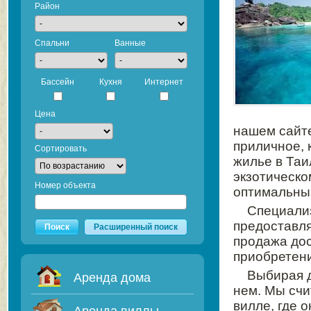
Район
Спальни
Ванные
Бассейн
Кухня
Интернет
Цена
нашем сайте
приличное, 
Сортировать
жилье в Таи
экзотическо
Номер объекта
оптимальный
Специализ
предоставля
Поиск
Расширенный поиск
продажа дос
приобретени
Выбирая 
Аренда дома
нем. Мы счи
вилле, где 