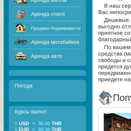
Аренда виллы
В наш сер
Вас непосре
Аренда отеля
Дешевые ц
выгодно отл
Продажа Недвижимости
приятное со
благодарный
Аренда мотобайков
По вашем
средства (м
Аренда авто
свободы и с
придется ду
передвижени
приедете на
Погода
Поп
Курсы валют
1
USD
=
36.00
THB
1
EUR
=
40.30
THB