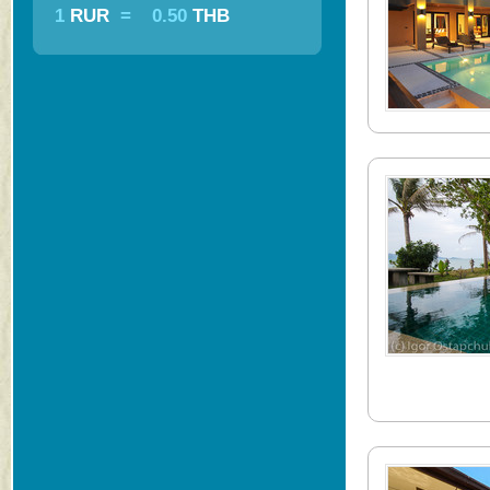
1
RUR
=
0.50
THB