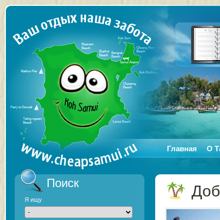
Главная
О Т
Поиск
Доб
Я ищу