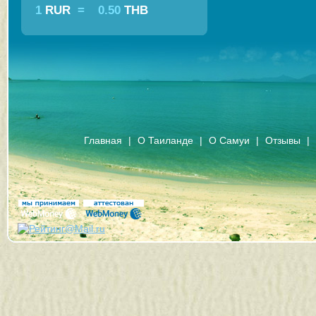
1
RUR
=
0.50
THB
Главная
|
О Таиланде
|
О Самуи
|
Отзывы
|