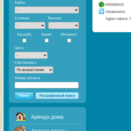
Район
609306433
cheapsamui
Спальни
Ванные
Адрес офиса: 73
Бассейн
Кухня
Интернет
Цена
Сортировать
Номер объекта
Поиск
Расширенный поиск
Аренда дома