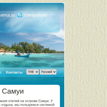
amui.ru
cheapsamui
с
Контакты
а Самуи
ния отелей на острове Самуи. У
я отдыха, мы пользуемся системой