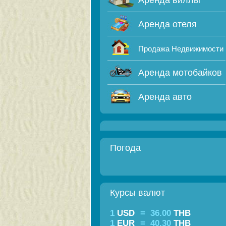
Аренда виллы
Аренда отеля
Продажа Недвижимости
Аренда мотобайков
Аренда авто
Погода
Курсы валют
1
USD
=
36.00
THB
1
EUR
=
40.30
THB