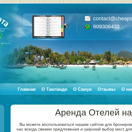
contact@cheaps
609306433
Главная
О Таиланде
О Самуи
Отзывы
О на
Аренда Отелей н
Вы можете воспользоваться нашим сайтом для бронирова
нас всегда свежие предложения и широкий выбор мест дл