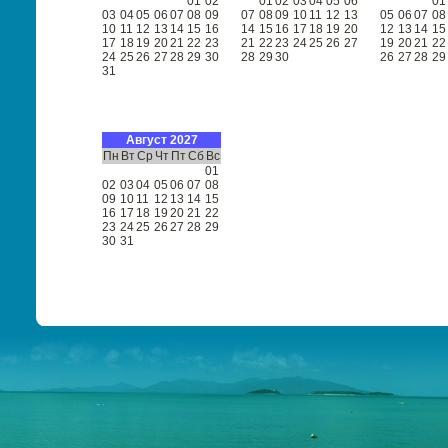
01
02
01
02
03
04
05
06
01
03
04
05
06
07
08
09
07
08
09
10
11
12
13
05
06
07
08
10
11
12
13
14
15
16
14
15
16
17
18
19
20
12
13
14
15
17
18
19
20
21
22
23
21
22
23
24
25
26
27
19
20
21
22
24
25
26
27
28
29
30
28
29
30
26
27
28
29
31
Август 2027
Пн
Вт
Ср
Чт
Пт
Сб
Вс
01
02
03
04
05
06
07
08
09
10
11
12
13
14
15
16
17
18
19
20
21
22
23
24
25
26
27
28
29
30
31