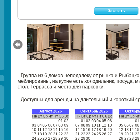
Заказать
Группа из 6 домов неподалеку от рынка и Рыбацк
меблированы, на кухне есть холодильник, посуда, 
стол. Террасса и место для парковки.
Доступны для аренды на длительный и короткий ср
Август 2026
Сентябрь 2026
Октябрь
Пн
Вт
Ср
Чт
Пт
Сб
Вс
Пн
Вт
Ср
Чт
Пт
Сб
Вс
Пн
Вт
Ср
Чт
01
02
01
02
03
04
05
06
01
03
04
05
06
07
08
09
07
08
09
10
11
12
13
05
06
07
08
10
11
12
13
14
15
16
14
15
16
17
18
19
20
12
13
14
15
17
18
19
20
21
22
23
21
22
23
24
25
26
27
19
20
21
22
24
25
26
27
28
29
30
28
29
30
26
27
28
29