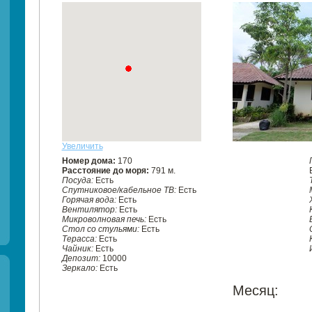
Увеличить
Номер дома:
170
Расстояние до моря:
791 м.
Посуда:
Есть
Спутниковое/кабельное ТВ:
Есть
Горячая вода:
Есть
Вентилятор:
Есть
Микроволновая печь:
Есть
Стол со стульями:
Есть
Терасса:
Есть
Чайник:
Есть
Депозит:
10000
Зеркало:
Есть
Месяц: