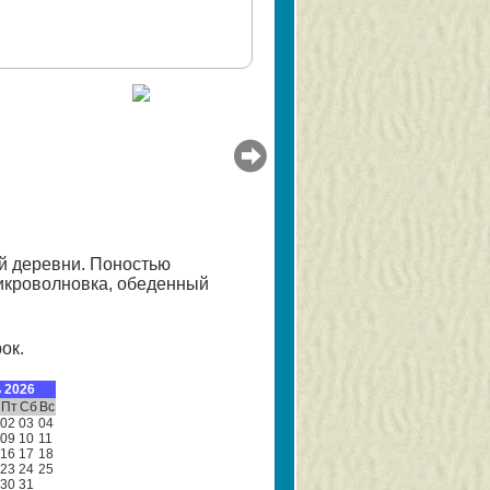
ой деревни. Поностью
микроволновка, обеденный
ок.
 2026
Пт
Сб
Вс
02
03
04
09
10
11
16
17
18
23
24
25
30
31