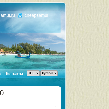
amui.ru
cheapsamui
с
Контакты
0