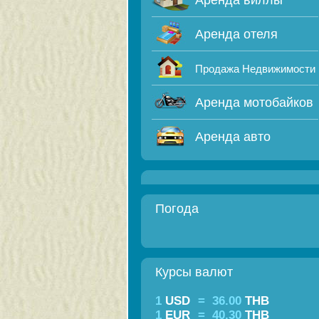
Аренда виллы
Аренда отеля
Продажа Недвижимости
Аренда мотобайков
Аренда авто
Погода
Курсы валют
1
USD
=
36.00
THB
1
EUR
=
40.30
THB