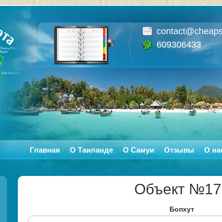
contact@cheaps
609306433
Главная
О Таиланде
О Самуи
Отзывы
О на
Объект №17
Бопхут