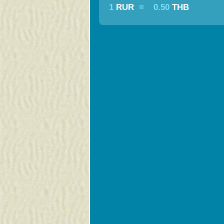
1
RUR
=
0.50
THB