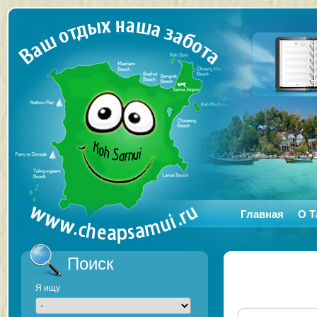
Главная
О Т
Поиск
Я ищу