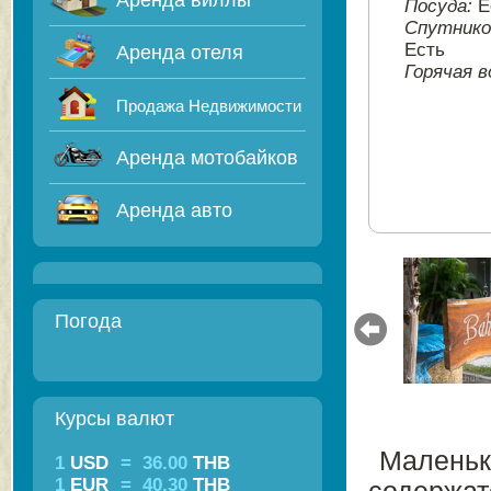
Аренда виллы
Посуда:
Е
Спутнико
Есть
Аренда отеля
Горячая в
Продажа Недвижимости
Аренда мотобайков
Аренда авто
Погода
Курсы валют
Маленьк
1
USD
=
36.00
THB
1
EUR
=
40.30
THB