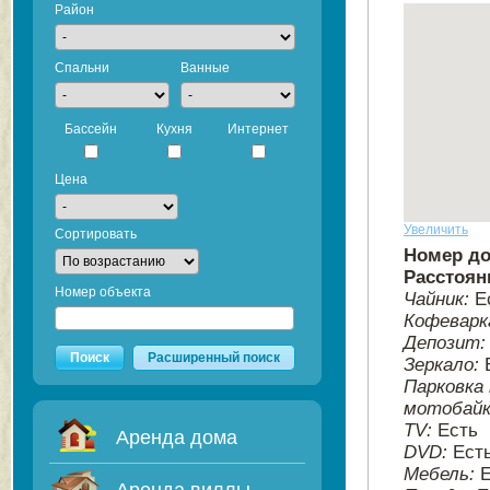
Район
Спальни
Ванные
Бассейн
Кухня
Интернет
Цена
Увеличить
Сортировать
Номер д
Расстоян
Номер объекта
Чайник:
Е
Кофеварк
Депозит
Поиск
Расширенный поиск
Зеркало:
Парковка
мотобай
TV:
Есть
Аренда дома
DVD:
Ест
Мебель: