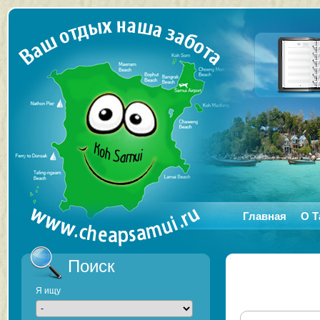
Главная
О Т
Поиск
Я ищу