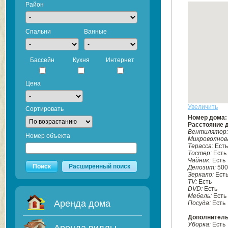
Район
Спальни
Ванные
Бассейн
Кухня
Интернет
Цена
Увеличить
Сортировать
Номер дома
Расстояние 
Вентилятор
Номер объекта
Микроволнова
Терасса:
Есть
Тостер:
Есть
Чайник:
Есть
Поиск
Расширенный поиск
Депозит:
500
Зеркало:
Ест
TV:
Есть
DVD:
Есть
Мебель:
Есть
Аренда дома
Посуда:
Есть
Дополнитель
Уборка:
Есть