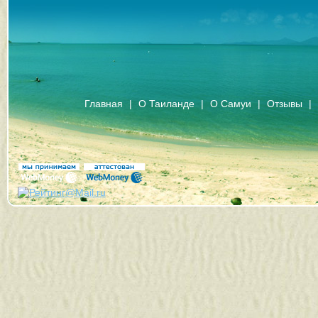
Главная
|
О Таиланде
|
О Самуи
|
Отзывы
|