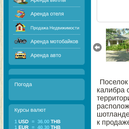
Аренда виллы
Аренда отеля
Продажа Недвижимости
Аренда мотобайков
Аренда авто
Поселок
Погода
калибра 
территор
располож
Курсы валют
шотланде
к продаж
1
USD
=
36.00
THB
1
EUR
=
40.30
THB