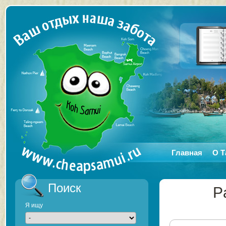
Главная
О Т
Поиск
P
Я ищу