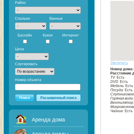
Район
Спальни
Ванные
Бассейн
Кухня
Интернет
Цена
Увеличить
Сортировать
Номер дома
Расстояние 
TV:
Есть
Номер объекта
DVD:
Есть
Мебель:
Есть
Посуда:
Есть
Спутниковое
Поиск
Расширенный поиск
Горячая вода
Вентилятор
Микроволнова
Чайник:
Есть
Аренда дома