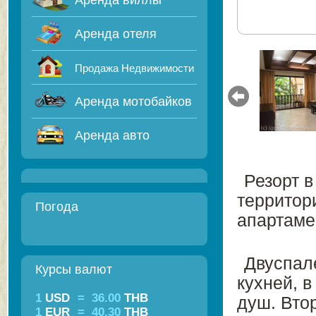
Аренда виллы
Аренда отеля
Продажа Недвижимости
Аренда мотобайков
Аренда авто
Резорт в
территор
Погода
апартаме
Двуспал
Курсы валют
кухней, в
1
USD
=
36.00
THB
душ. Вто
1
EUR
=
40.30
THB