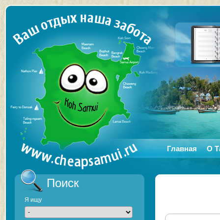
Главная
О Т
Поиск
Я ищу