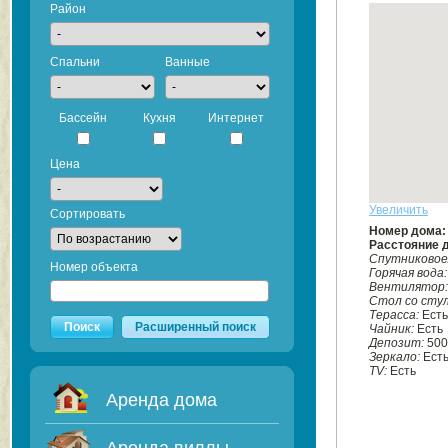
Район
Спальни
Ванные
Бассейн
Кухня
Интернет
Цена
Увеличить
Сортировать
Номер дома
Расстояние 
Спутниковое
Номер объекта
Горячая вода
Вентилятор
Стол со сту
Терасса:
Есть
Поиск
Расширенный поиск
Чайник:
Есть
Депозит:
500
Зеркало:
Ест
TV:
Есть
Аренда дома