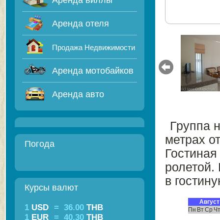
Аренда виллы
Аренда отеля
Продажа Недвижимости
Аренда мотобайков
Аренда авто
Группа н
метрах о
Погода
Гостиная
ролетой. 
в гостину
Курсы валют
Август
1
USD
=
36.00
THB
Пн
Вт
Ср
Ч
1
EUR
=
40.30
THB