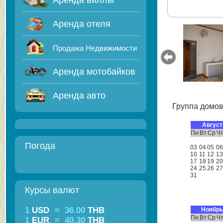
Аренда виллы
Аренда отеля
Продажа Недвижимости
Аренда мотобайков
Аренда авто
Группа домов
Август
Пн
Вт
Ср
Ч
Погода
03
04
05
0
10
11
12
1
17
18
19
2
24
25
26
2
31
Курсы валют
1
USD
=
36.00
THB
Ноябрь
Пн
Вт
Ср
Ч
1
EUR
=
40.30
THB