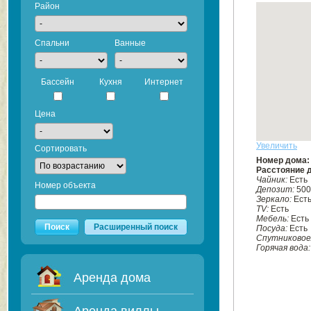
Район
Спальни
Ванные
Бассейн
Кухня
Интернет
Цена
Увеличить
Сортировать
Номер дома
Расстояние 
Чайник:
Есть
Номер объекта
Депозит:
500
Зеркало:
Ест
TV:
Есть
Мебель:
Есть
Поиск
Расширенный поиск
Посуда:
Есть
Спутниковое
Горячая вода
Аренда дома