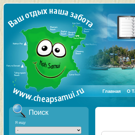
Главная
О Т
Поиск
Я ищу