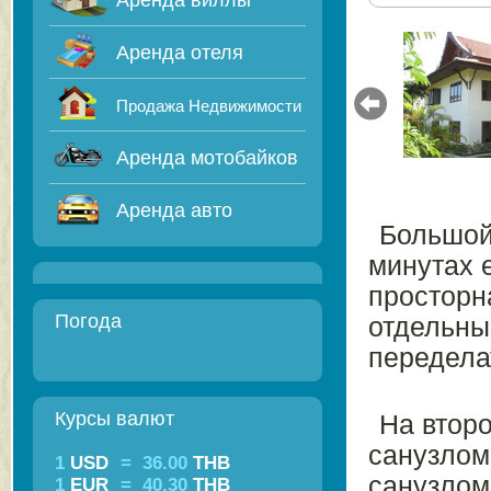
Аренда виллы
Аренда отеля
Продажа Недвижимости
Аренда мотобайков
Аренда авто
Большой
минутах 
просторна
Погода
отдельны
передела
Курсы валют
На втор
санузлом
1
USD
=
36.00
THB
санузлом.
1
EUR
=
40.30
THB