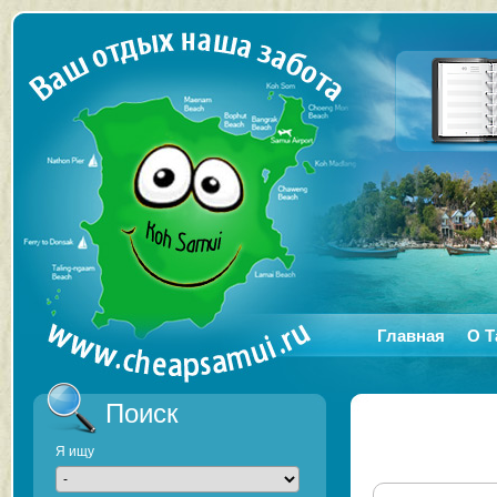
Главная
О Т
Поиск
Я ищу