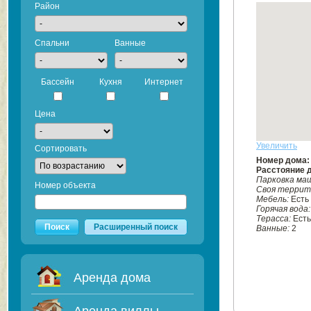
Район
Спальни
Ванные
Бассейн
Кухня
Интернет
Цена
Увеличить
Сортировать
Номер дома
Расстояние 
Парковка ма
Номер объекта
Своя террит
Мебель:
Есть
Горячая вода
Терасса:
Есть
Поиск
Расширенный поиск
Ванные:
2
Аренда дома