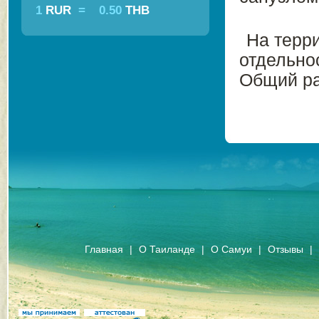
1
RUR
=
0.50
THB
На терри
отдельно
Общий ра
Главная
|
О Таиланде
|
О Самуи
|
Отзывы
|