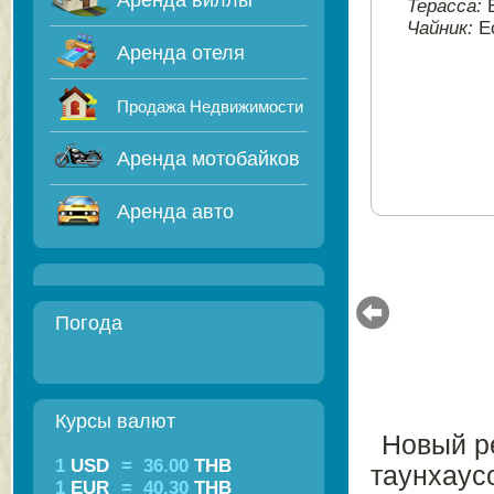
Аренда виллы
Терасса:
Чайник:
Е
Аренда отеля
Продажа Недвижимости
Аренда мотобайков
Аренда авто
Погода
Курсы валют
Новый ре
1
USD
=
36.00
THB
таунхаус
1
EUR
=
40.30
THB