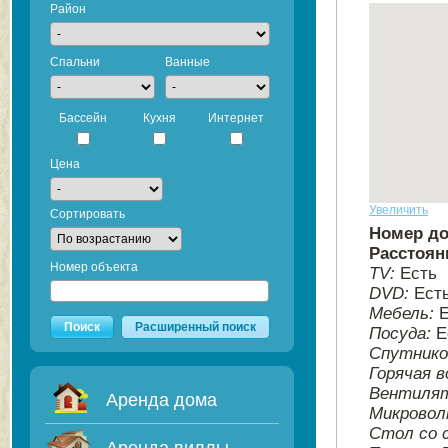
Район
Спальни
Ванные
Бассейн
Кухня
Интернет
Цена
Увеличить
Сортировать
Номер д
Расстоян
Номер объекта
TV:
Есть
DVD:
Ест
Мебель:
Поиск
Расширенный поиск
Посуда:
Е
Спутнико
Горячая в
Вентиля
Аренда дома
Микровол
Стол со 