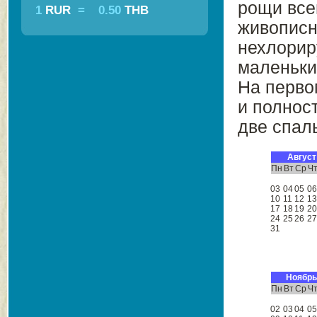
рощи все
1
RUR
=
0.50
THB
живописн
нехлорир
маленьки
На перво
и полнос
две спал
Август
Пн
Вт
Ср
Ч
03
04
05
0
10
11
12
1
17
18
19
2
24
25
26
2
31
Ноябрь
Пн
Вт
Ср
Ч
02
03
04
0