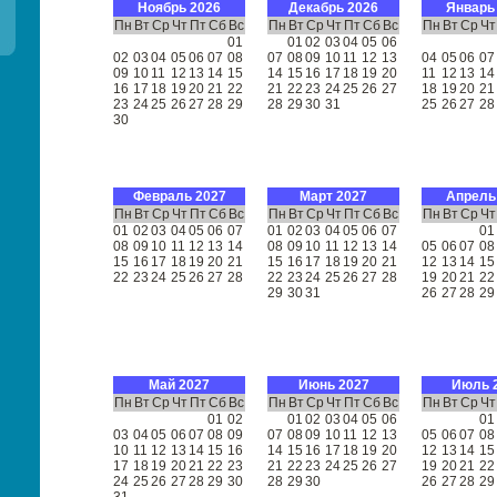
Ноябрь 2026
Декабрь 2026
Январь
Пн
Вт
Ср
Чт
Пт
Сб
Вс
Пн
Вт
Ср
Чт
Пт
Сб
Вс
Пн
Вт
Ср
Чт
01
01
02
03
04
05
06
02
03
04
05
06
07
08
07
08
09
10
11
12
13
04
05
06
07
09
10
11
12
13
14
15
14
15
16
17
18
19
20
11
12
13
14
16
17
18
19
20
21
22
21
22
23
24
25
26
27
18
19
20
21
23
24
25
26
27
28
29
28
29
30
31
25
26
27
28
30
Февраль 2027
Март 2027
Апрель
Пн
Вт
Ср
Чт
Пт
Сб
Вс
Пн
Вт
Ср
Чт
Пт
Сб
Вс
Пн
Вт
Ср
Чт
01
02
03
04
05
06
07
01
02
03
04
05
06
07
01
08
09
10
11
12
13
14
08
09
10
11
12
13
14
05
06
07
08
15
16
17
18
19
20
21
15
16
17
18
19
20
21
12
13
14
15
22
23
24
25
26
27
28
22
23
24
25
26
27
28
19
20
21
22
29
30
31
26
27
28
29
Май 2027
Июнь 2027
Июль 
Пн
Вт
Ср
Чт
Пт
Сб
Вс
Пн
Вт
Ср
Чт
Пт
Сб
Вс
Пн
Вт
Ср
Чт
01
02
01
02
03
04
05
06
01
03
04
05
06
07
08
09
07
08
09
10
11
12
13
05
06
07
08
10
11
12
13
14
15
16
14
15
16
17
18
19
20
12
13
14
15
17
18
19
20
21
22
23
21
22
23
24
25
26
27
19
20
21
22
24
25
26
27
28
29
30
28
29
30
26
27
28
29