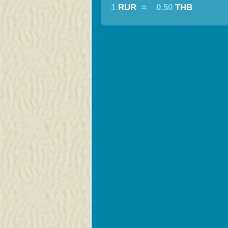
1
RUR
=
0.50
THB