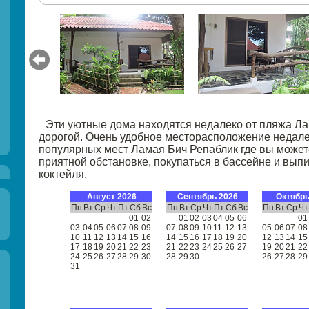
Эти уютные дома находятся недалеко от пляжа Ла
дорогой. Очень удобное месторасположение недале
популярных мест Ламая Бич Репаблик где вы можете
приятной обстановке, покупаться в бассейне и выпи
коктейля.
Август 2026
Сентябрь 2026
Октябрь
Пн
Вт
Ср
Чт
Пт
Сб
Вс
Пн
Вт
Ср
Чт
Пт
Сб
Вс
Пн
Вт
Ср
Чт
01
02
01
02
03
04
05
06
01
03
04
05
06
07
08
09
07
08
09
10
11
12
13
05
06
07
08
10
11
12
13
14
15
16
14
15
16
17
18
19
20
12
13
14
15
17
18
19
20
21
22
23
21
22
23
24
25
26
27
19
20
21
22
24
25
26
27
28
29
30
28
29
30
26
27
28
29
31