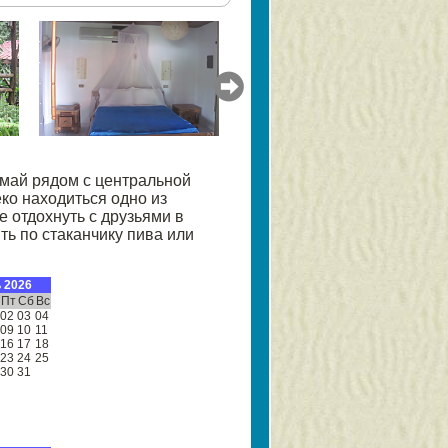
май рядом с центральной
ко находиться одно из
 отдохнуть с друзьями в
ть по стаканчику пива или
 2026
Пт
Сб
Вс
02
03
04
09
10
11
16
17
18
23
24
25
30
31