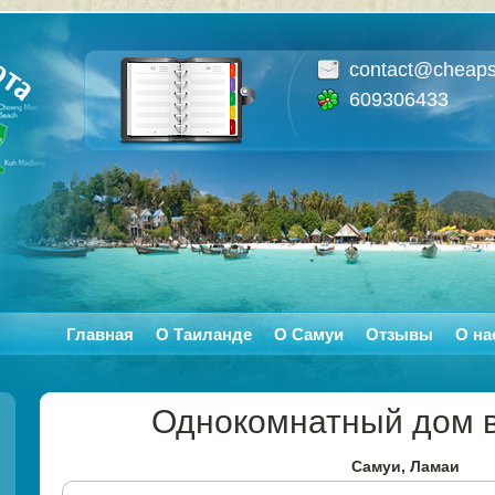
contact@cheaps
609306433
Главная
О Таиланде
О Самуи
Отзывы
О на
Однокомнатный дом 
Самуи, Ламаи