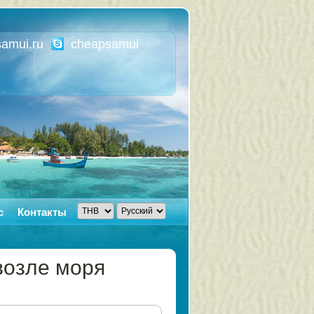
amui.ru
cheapsamui
с
Контакты
возле моря