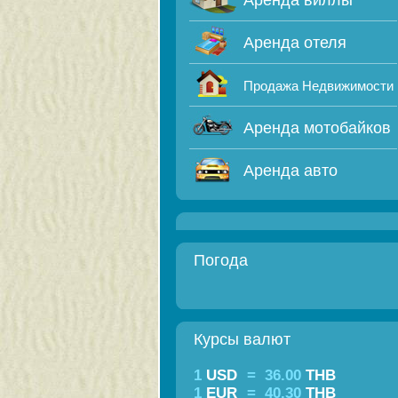
Аренда виллы
Аренда отеля
Продажа Недвижимости
Аренда мотобайков
Аренда авто
Погода
Курсы валют
1
USD
=
36.00
THB
1
EUR
=
40.30
THB