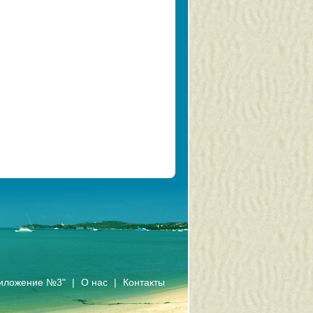
иложение №3"
|
О нас
|
Контакты