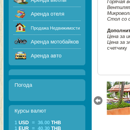
Аренда виллы
Горячая в
Вентиля
Микровол
Аренда отеля
Стол со 
Продажа Недвижимости
Дополнит
Цена за 
Аренда мотобайков
Цена за 
счетчику
Аренда авто
Погода
Курсы валют
1
USD
=
36.00
THB
1
EUR
=
40.30
THB