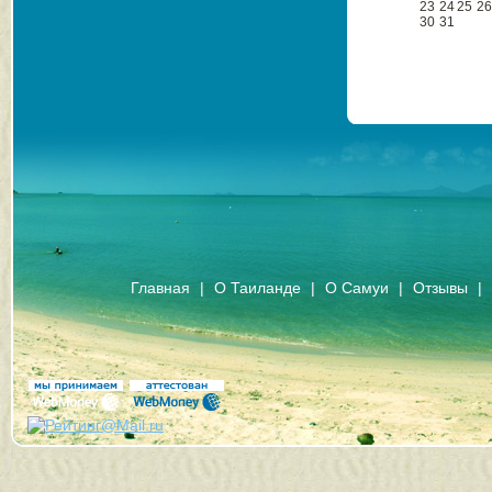
23
24
25
2
30
31
Главная
|
О Таиланде
|
О Самуи
|
Отзывы
|