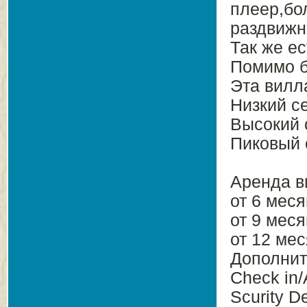
плеер,бо
раздвижн
Так же ес
Помимо б
Эта вилл
Низкий с
Высокий 
Пиковый 
Аренда в
от 6 меся
от 9 меся
от 12 мес
Дополнит
Check in/
Scurity D