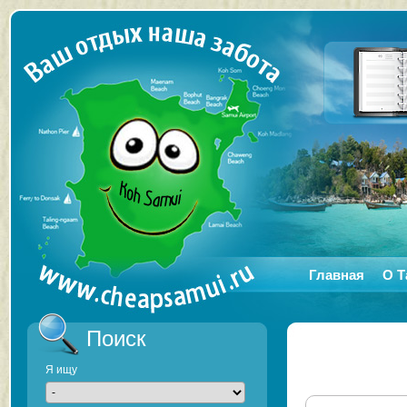
Главная
О Т
Поиск
Я ищу