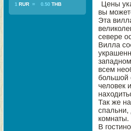
Цены ук
1
RUR
=
0.50
THB
вы может
Эта вилл
великоле
севере о
Вилла со
украшенн
западном
всем нео
большой 
человек 
находить
Так же н
спальни,
комнаты.
В гостин