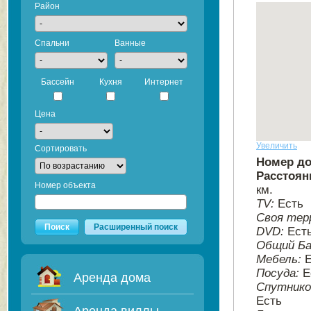
Район
Спальни
Ванные
Бассейн
Кухня
Интернет
Цена
Увеличить
Сортировать
Номер д
Расстоян
Номер объекта
км.
TV:
Есть
Своя тер
Поиск
Расширенный поиск
DVD:
Ест
Общий Ба
Мебель:
Посуда:
Е
Аренда дома
Спутнико
Есть