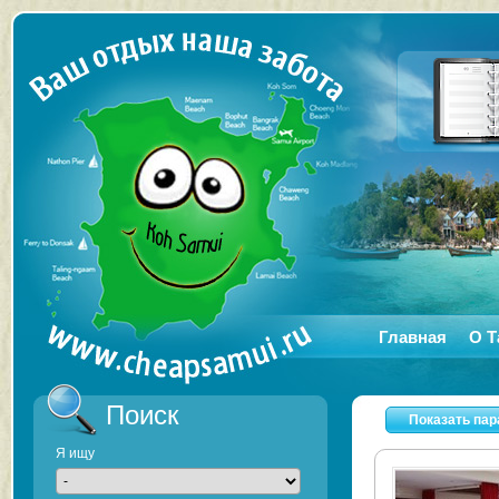
Главная
О Т
Поиск
Показать па
Я ищу