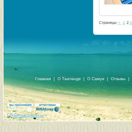
Страницы:
<
1
2
3
Главная
|
О Таиланде
|
О Самуи
|
Отзывы
|