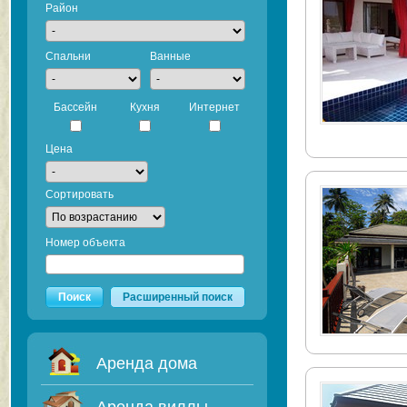
Район
Спальни
Ванные
Бассейн
Кухня
Интернет
Цена
Сортировать
Номер объекта
Поиск
Расширенный поиск
Аренда дома