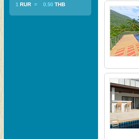
1
RUR
=
0.50
THB